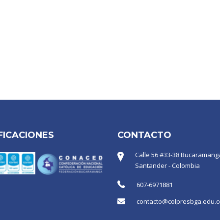
FICACIONES
CONTACTO
Calle 56 #33-38 Bucaramanga
Santander - Colombia
607-6971881
contacto@colpresbga.edu.c