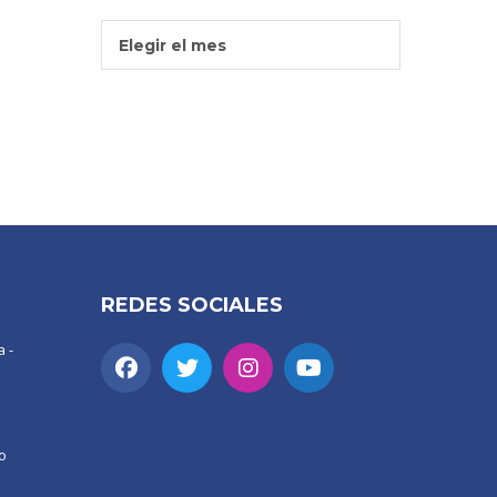
Entradas
Elegir el mes
Por
Mes
REDES SOCIALES
 -
o