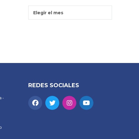
Entradas
Elegir el mes
Por
Mes
REDES SOCIALES
 -
o