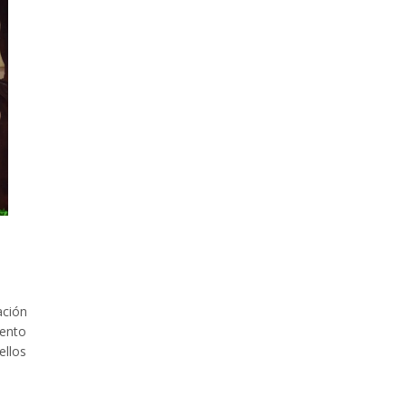
ación
vento
ellos