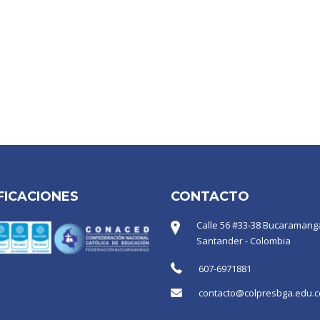
FICACIONES
CONTACTO
Calle 56 #33-38 Bucaramanga
Santander - Colombia
607-6971881
contacto@colpresbga.edu.c