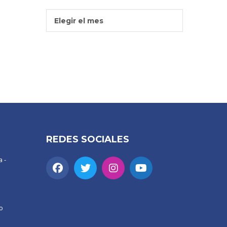
Entradas
Elegir el mes
Por
Mes
REDES SOCIALES
 -
o