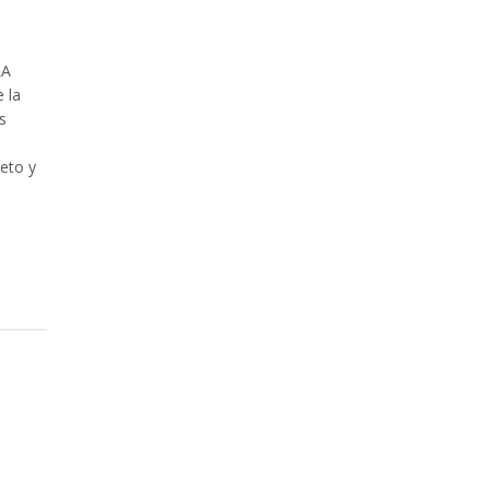
LA
 la
s
eto y