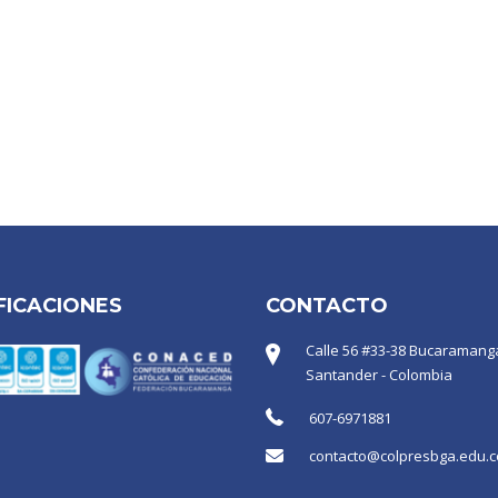
FICACIONES
CONTACTO
Calle 56 #33-38 Bucaramanga
Santander - Colombia
607-6971881
contacto@colpresbga.edu.c