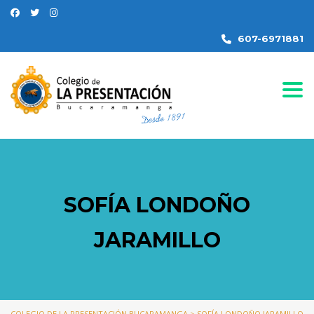
607-6971881
Togg
SOFÍA LONDOÑO
JARAMILLO
COLEGIO DE LA PRESENTACIÓN BUCARAMANGA
>
SOFÍA LONDOÑO JARAMILLO