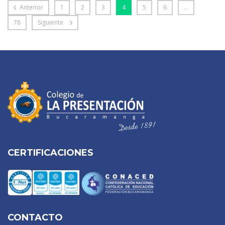
Anterior
1
2
3
4
5
6
…
78
Siguiente
CERTIFICACIONES
CONTACTO