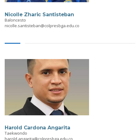
Nicolle Zharic Santisteban
Baloncesto
nicolle.santisteban@colpresbga.edu.co
Harold Cardona Angarita
Taekwondo
harold.angarita@colpresbga.edu.co