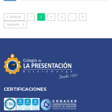
Anterior
1
2
3
4
…
8
Siguiente
CERTIFICACIONES