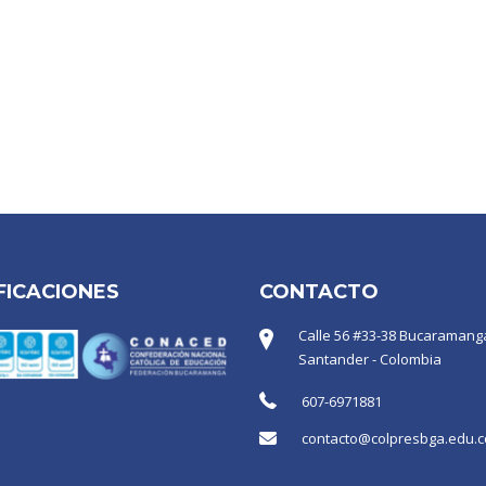
FICACIONES
CONTACTO
Calle 56 #33-38 Bucaramanga
Santander - Colombia
607-6971881
contacto@colpresbga.edu.c