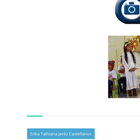
Erika Tathiana Jeréz Castellanos