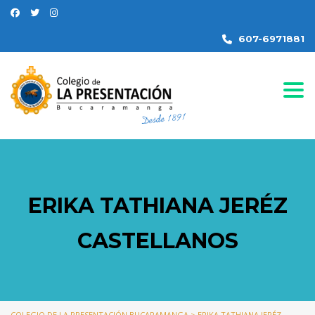
607-6971881
Togg
ERIKA TATHIANA JERÉZ
CASTELLANOS
COLEGIO DE LA PRESENTACIÓN BUCARAMANGA
>
ERIKA TATHIANA JERÉZ