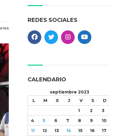
REDES SOCIALES
rios
CALENDARIO
septiembre 2023
L
M
X
J
V
S
D
1
2
3
4
5
6
7
8
9
10
11
12
13
14
15
16
17