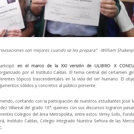
rovisaciones son mejores cuando se les prepara”. -William Shakes
articipó
en el marco de la XXI versión de ULIBRO
:
X CONC
rganizado por el Instituto Caldas. El tema central del certamen gi
erentes tópicos trascendentales en la vida del ser humano. El obje
gumentos sólidos y concretos al público presente.
omendo, contando con la participación de nuestros estudiantes José 
ez Villareal del grado 10°; quienes con sus discursos lograron pasar
rentes Colegios del área Metropolita, entre estos: Virrey Solís, Fund
rá, Instituto Caldas, Colegio Integrado Nuestra Señora de las Merc
c.