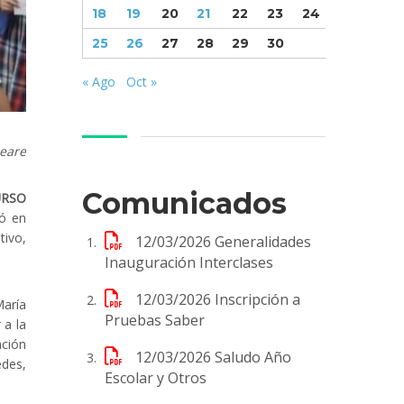
18
19
20
21
22
23
24
25
26
27
28
29
30
« Ago
Oct »
peare
Comunicados
URSO
ró en
tivo,
12/03/2026
Generalidades
Inauguración Interclases
12/03/2026
Inscripción a
María
Pruebas Saber
 a la
ación
12/03/2026
Saludo Año
edes,
Escolar y Otros