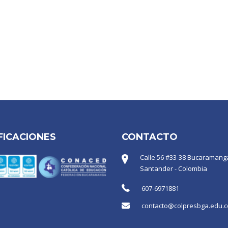
FICACIONES
CONTACTO
Calle 56 #33-38 Bucaramanga
Santander - Colombia
607-6971881
contacto@colpresbga.edu.c