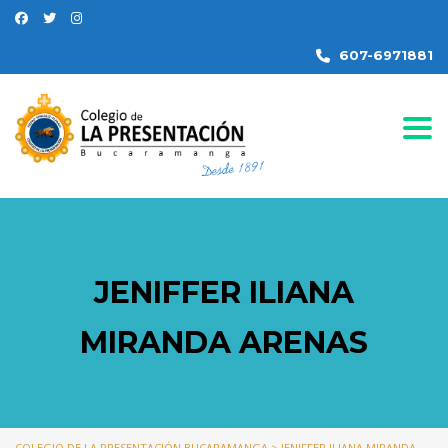
607-6971881
Togg
JENIFFER ILIANA
MIRANDA ARENAS
COLEGIO DE LA PRESENTACIÓN BUCARAMANGA
>
JENIFFER ILIANA MIRANDA