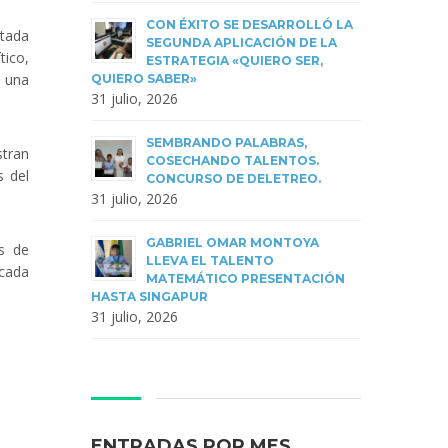
CON ÉXITO SE DESARROLLÓ LA
itada
SEGUNDA APLICACIÓN DE LA
tico,
ESTRATEGIA «QUIERO SER,
o una
QUIERO SABER»
31 julio, 2026
SEMBRANDO PALABRAS,
stran
COSECHANDO TALENTOS.
s del
CONCURSO DE DELETREO.
31 julio, 2026
GABRIEL OMAR MONTOYA
s de
LLEVA EL TALENTO
acada
MATEMÁTICO PRESENTACIÓN
HASTA SINGAPUR
31 julio, 2026
ENTRADAS POR MES