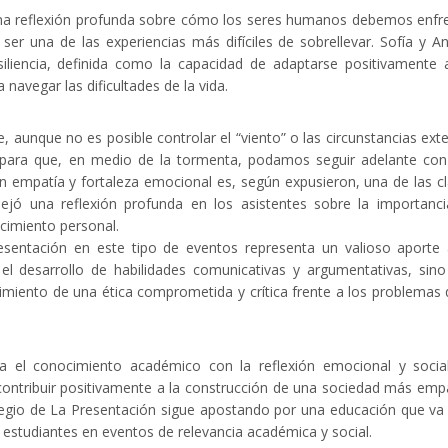
una reflexión profunda sobre cómo los seres humanos debemos enfr
ser una de las experiencias más difíciles de sobrellevar. Sofía y A
siliencia, definida como la capacidad de adaptarse positivamente 
avegar las dificultades de la vida.
 aunque no es posible controlar el “viento” o las circunstancias ext
as para que, en medio de la tormenta, podamos seguir adelante co
on empatía y fortaleza emocional es, según expusieron, una de las c
 dejó una reflexión profunda en los asistentes sobre la importanc
ecimiento personal.
resentación en este tipo de eventos representa un valioso aporte
el desarrollo de habilidades comunicativas y argumentativas, sin
imiento de una ética comprometida y crítica frente a los problemas 
ra el conocimiento académico con la reflexión emocional y socia
contribuir positivamente a la construcción de una sociedad más emp
olegio de La Presentación sigue apostando por una educación que v
s estudiantes en eventos de relevancia académica y social.