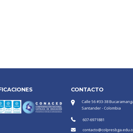
FICACIONES
CONTACTO
Calle 56 #33-38 Bucaramanga
Santander - Colombia
607-6971881
contacto@colpresbga.edu.c