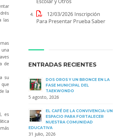
Escolar y Otros
entar
ndrés
12/03/2026
Inscripción
a las
Para Presentar Prueba Saber
ernas
n una
laves
ia de
ENTRADAS RECIENTES
 a su
DOS OROS Y UN BRONCE EN LA
o que
FASE MUNICIPAL DEL
de la
TAEKWONDO
5 agosto, 2026
EL CAFÉ DE LA CONVIVENCIA: UN
l, es
ESPACIO PARA FORTALECER
ática
NUESTRA COMUNIDAD
a más
EDUCATIVA
31 julio, 2026