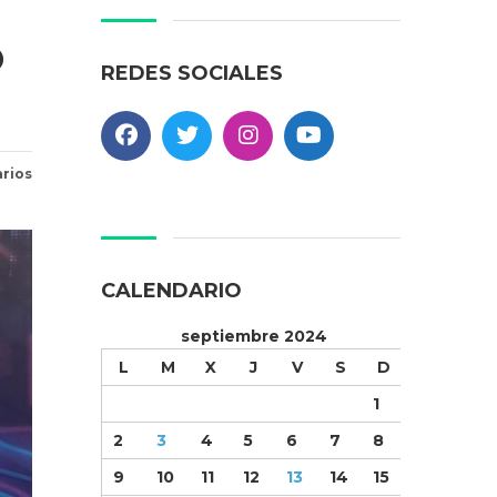
O
REDES SOCIALES
rios
CALENDARIO
septiembre 2024
L
M
X
J
V
S
D
1
2
3
4
5
6
7
8
9
10
11
12
13
14
15