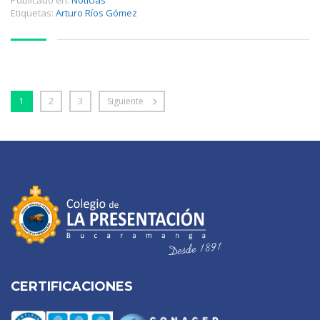
Etiquetas:
Arturo Ríos Gómez
1
2
3
Siguiente
CERTIFICACIONES