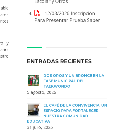
Escolar y Otros
sable
12/03/2026
Inscripción
lares
Para Presentar Prueba Saber
antes
vo y
ario.
estro
ENTRADAS RECIENTES
DOS OROS Y UN BRONCE EN LA
FASE MUNICIPAL DEL
TAEKWONDO
5 agosto, 2026
EL CAFÉ DE LA CONVIVENCIA: UN
ESPACIO PARA FORTALECER
NUESTRA COMUNIDAD
EDUCATIVA
31 julio, 2026