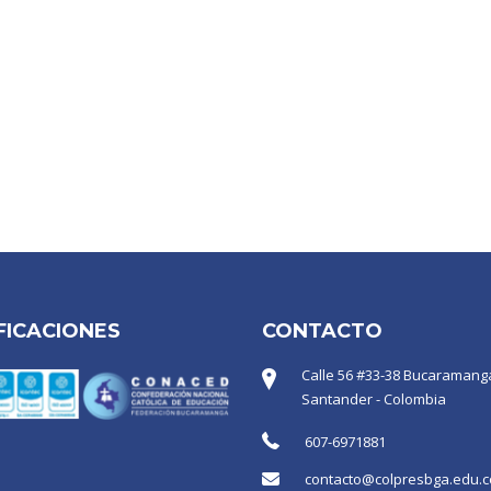
FICACIONES
CONTACTO
Calle 56 #33-38 Bucaramanga
Santander - Colombia
607-6971881
contacto@colpresbga.edu.c