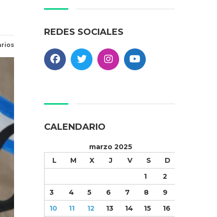
REDES SOCIALES
rios
CALENDARIO
marzo 2025
L
M
X
J
V
S
D
1
2
3
4
5
6
7
8
9
10
11
12
13
14
15
16