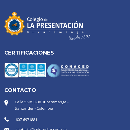
CERTIFICACIONES
CONTACTO
Calle 56 #33-38 Bucaramanga -
Santander - Colombia
607-6971881
contacto@colpresbga.edu.co