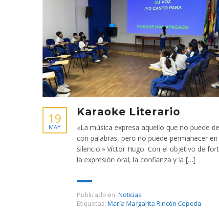
Karaoke Literario
19
«La música expresa aquello que no puede de
MAY
con palabras, pero no puede permanecer en
silencio.» Víctor Hugo. Con el objetivo de for
la expresión oral, la confianza y la […]
Publicado en:
Noticias
Etiquetas:
María Margarita Rincón Cepeda