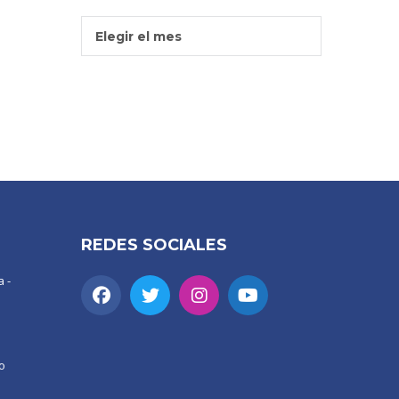
Entradas
Elegir el mes
Por
Mes
REDES SOCIALES
 -
o