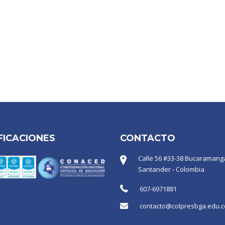
FICACIONES
CONTACTO
Calle 56 #33-38 Bucaramanga
Santander - Colombia
607-6971881
contacto@colpresbga.edu.c