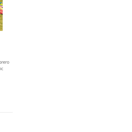
brero
ic